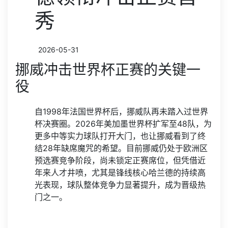
秀
2026-05-31
挪威冲击世界杯正赛的关键一
役
自1998年法国世界杯后，挪威队再未踏入过世界
杯决赛圈。2026年美加墨世界杯扩军至48队，为
更多中等实力球队打开大门，也让挪威看到了终
结28年缺席魔咒的希望。目前挪威仍处于欧洲区
预选赛竞争阶段，尚未锁定正赛席位，但凭借近
年来人才井喷，尤其是锋线核心哈兰德的持续高
光表现，球队整体竞争力显著提升，成为晋级热
门之一。