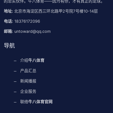
的忠实伙伴。牛八体育——因为有你，才有真正的足球。
地址:
北京市海淀区西三环北路甲2号院7号楼10-14层
电话:
18376172096
邮箱:
untoward@qq.com
导航
介绍
⽜⼋体育
产品汇总
新闻播报
企业服务
联络
⽜⼋体育官网