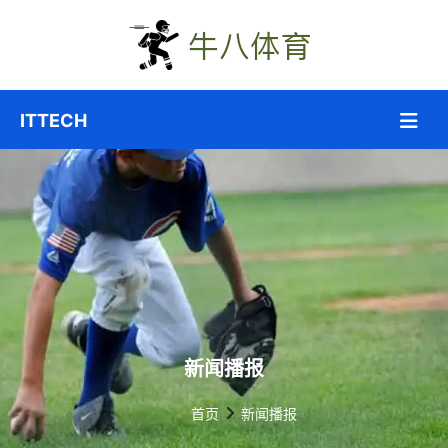
新闻播报
首页
新闻播报