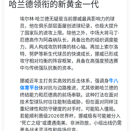
哈兰德领衔的新黄金一代
埃尔林·哈兰德无疑是当前挪威最具影响力的球
员，他在俱乐部层面屡创进球纪录，也极大提升
了国家队的进攻上限。除他之外，中场大将马丁·
厄德高作为阿森纳队长，具备出色的组织调度能
力，两人构成攻防转换的核心轴。再加上索尔洛
特、努萨等新生代球员的快速成长，挪威已形成
攻守相对均衡的阵容框架，具备在高强度预选赛
中与传统强队抗衡的资本。
挪威近年主打务实高效的反击体系，强调身
⽜⼋
体育平台
体对抗与边路推进，尤其依赖哈兰德的
终结能力和厄德高的前场串联。这种打法在面对
技术型球队时往往能制造威胁，但在面对同样注
重纪律性和防守硬度的对手时，可能陷入僵局。
若能顺利晋级2026世界杯，挪威极有可能被分入
“死亡之组”或遭遇南美、非洲劲旅，小组出线仍需
更多战术灵活性和临场应变。