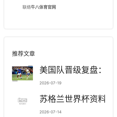
联络
⽜⼋体育官网
推荐文章
美国队晋级复盘：零
2026-07-19
苏格兰世界杯资料：
2026-07-14