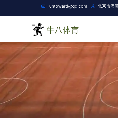
untoward@qq.com
北京市海淀