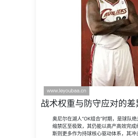
战术权重与防守应对的差
奥尼尔在湖人“OK组合”时期，是球队
缩禁区至极致，其仍能以高产高效完成
斯则更多作为持球核心驱动体系，其冲