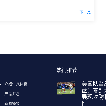
下一篇
热门推荐
美国队晋
介绍
⽜⼋体育
盘：零封
产品汇总
展现攻防
性
新闻播报