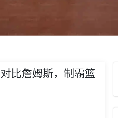
攻对比詹姆斯，制霸篮
升